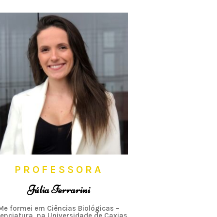
PROFESSORA
Júlia Ferrarini
Me formei em Ciências Biológicas –
cenciatura, na Universidade de Caxias