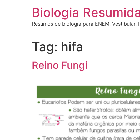
Ir
Biologia Resumid
para
o
Resumos de biologia para ENEM, Vestibular, R
conteúdo
Tag:
hifa
Reino Fungi