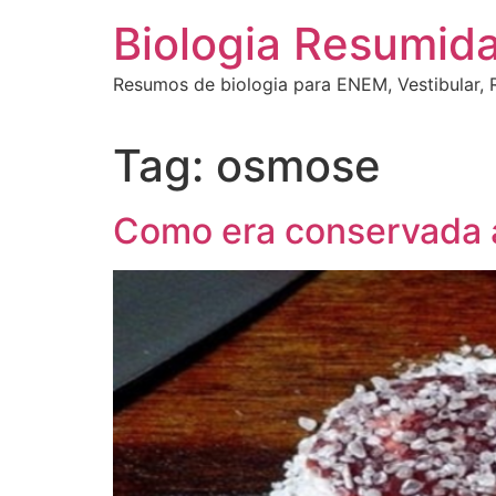
Ir
Biologia Resumid
para
o
Resumos de biologia para ENEM, Vestibular, R
conteúdo
Tag:
osmose
Como era conservada a