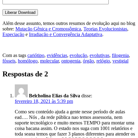
Além desse assunto, temos outros resumos de evolução aqui no blog
sobre:
Mutação Gênica e Cromossômica
,
Teorias Evolucionistas
,
Especiação
e
Irradiação e Convergência Adaptativa
.
Com as tags
cariótipo
,
evidências
,
evolução
,
evolutivas
,
filogenia
,
fósseis
,
homólogo
,
molecular
,
ontogenia
,
órgão
,
relógio
,
vestigial
Respostas de 2
Belcholina Elias da Silva
disse:
fevereiro 18, 2021 às 5:39 pm
Como seu conteúdo ajuda a gente nesse período de aulas
ead…. Nós , da rede pública nao temos assessoria, nem
suporte tecnológico e muito menos TEMPO para montar uma
coisa bacana assim. O estado nos suga com 1001 relatórios e
toda seana temos que fazer 3 planos diferentes para atender os