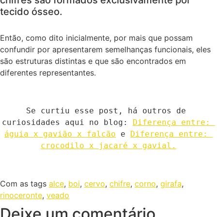
tecido ósseo.
Então, como dito inicialmente, por mais que possam
confundir por apresentarem semelhanças funcionais, eles
são estruturas distintas e que são encontrados em
diferentes representantes.
Se curtiu esse post, há outros de 
curiosidades aqui no blog: 
Diferença entre: 
águia x gavião x falcão
 e 
Diferença entre: 
crocodilo x jacaré x gavial.
Com as tags
alce
,
boi
,
cervo
,
chifre
,
corno
,
girafa
,
rinoceronte
,
veado
Deixe um comentário