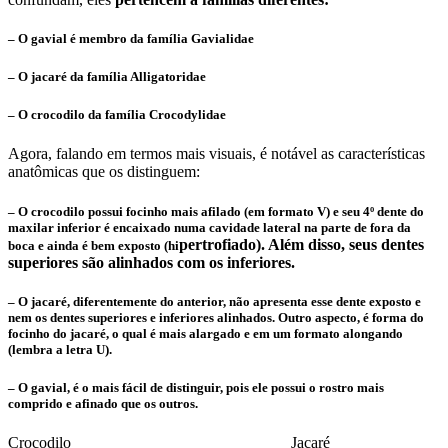
– O gavial é membro da família Gavialidae
– O jacaré da família Alligatoridae
– O crocodilo da família Crocodylidae
Agora, falando em termos mais visuais, é notável as características
anatômicas que os distinguem:
– O
crocodilo
possui focinho mais afilado (em formato V) e seu
4º dente do
maxilar inferior
é encaixado numa cavidade lateral na parte de fora da
pertrofiado). Além disso, seus dentes
boca e ainda é bem exposto (hi
superiores são alinhados com os inferiores.
– O
jacaré
, diferentemente do anterior, não apresenta esse dente exposto e
nem os dentes superiores e inferiores alinhados. Outro aspecto, é forma do
focinho do jacaré, o qual é mais alargado e em um formato alongando
(lembra a letra U).
– O
gavial
, é o mais fácil de distinguir, pois ele possui o rostro mais
comprido e afinado que os outros.
Crocodilo Jacaré